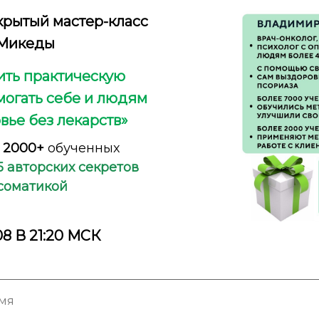
крытый мастер-класс
Микеды
оить практическую
могать себе и людям
вье без лекарств»
,
2000+
обученных
5 авторских секретов
осоматикой
8 В 21:20 МСК